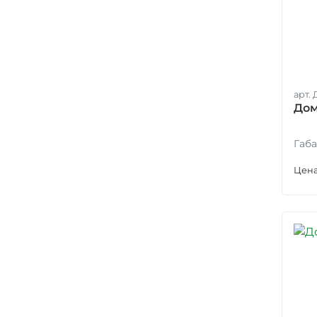
арт. 
Дом
Габа
Цена