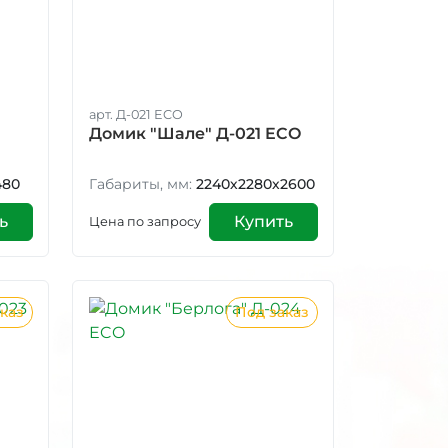
арт. Д-021 ECO
Домик "Шале" Д-021 ECO
480
Габариты, мм:
2240х2280х2600
ь
Купить
Цена по запросу
каз
Под заказ