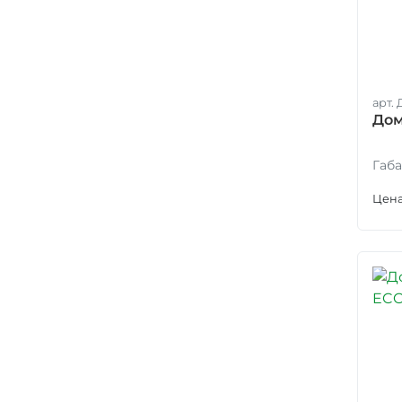
арт. 
Дом
Габа
Цена