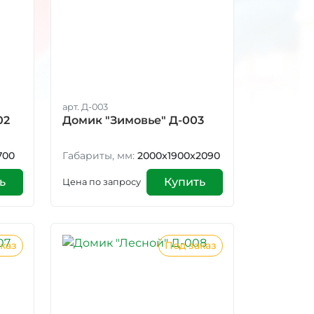
арт. Д-003
02
Домик "Зимовье" Д-003
700
Габариты, мм:
2000x1900x2090
ь
Купить
Цена по запросу
каз
Под заказ