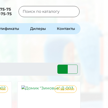
-75-75
-75-75
Type 2 or more characters for results.
тификаты
Дилеры
Контакты
каз
Под заказ