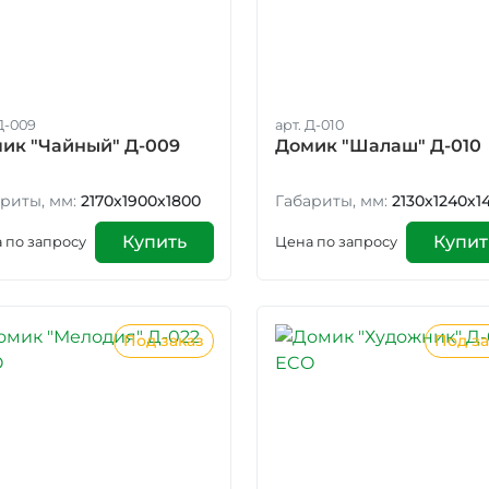
Д-009
арт. Д-010
ик "Чайный" Д-009
Домик "Шалаш" Д-010
риты, мм:
2170x1900x1800
Габариты, мм:
2130х1240х1
Купить
Купит
 по запросу
Цена по запросу
Под заказ
Под за