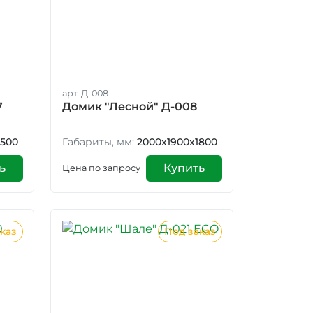
арт. Д-008
7
Домик "Лесной" Д-008
2500
Габариты, мм:
2000х1900х1800
ь
Купить
Цена по запросу
каз
Под заказ