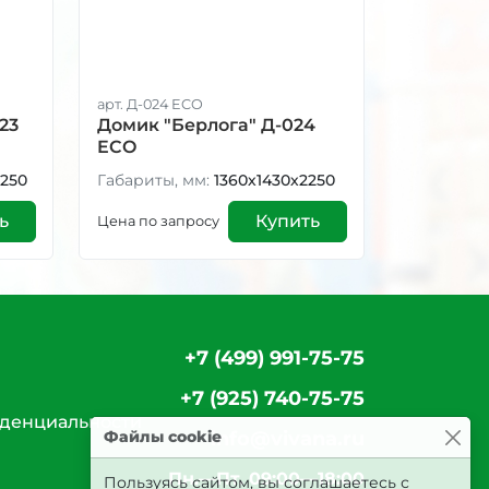
арт. Д-024 ECO
23
Домик "Берлога" Д-024
ECO
2250
Габариты, мм:
1360х1430х2250
ь
Купить
Цена по запросу
+7 (499) 991-75-75
+7 (925) 740-75-75
денциальности
Файлы cookie
info@vivana.ru
Пн.—Пт. 09:00—18:00
Пользуясь сайтом, вы соглашаетесь с