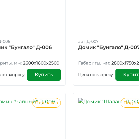
Д-006
арт. Д-007
ик "Бунгало" Д-006
Домик "Бунгало" Д-00
риты, мм:
2600x1600x2500
Габариты, мм:
2800x1750x
Купить
Купит
 по запросу
Цена по запросу
Под заказ
Под за