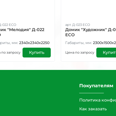
 Д-022 ECO
арт. Д-023 ECO
ик "Мелодия" Д-022
Домик "Художник" Д-0
O
ECO
риты, мм:
2340х2340х2250
Габариты, мм:
2300х1500х
Купить
Купит
 по запросу
Цена по запросу
Покупателям
Политика конфи
Как заказать