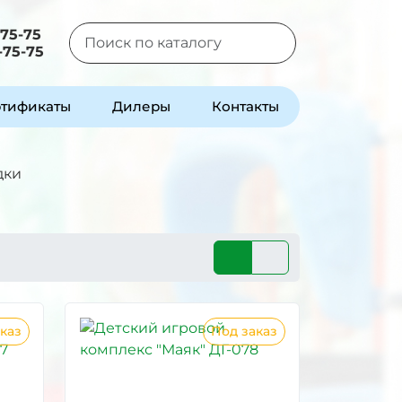
-75-75
-75-75
Type 2 or more characters for results.
тификаты
Дилеры
Контакты
дки
каз
Под заказ