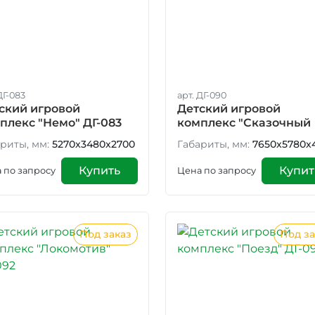
ДГ-083
арт. ДГ-090
ский игровой
Детский игровой
плекс "Немо" ДГ-083
комплекс "Сказочный
лес-1" ДГ-090
риты, мм:
5270x3480x2700
Габариты, мм:
7650x5780x
Купить
Купит
 по запросу
Цена по запросу
Под заказ
Под за