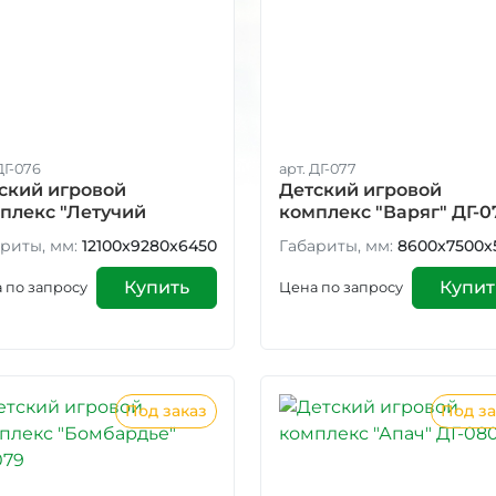
ДГ-076
арт. ДГ-077
ский игровой
Детский игровой
плекс "Летучий
комплекс "Варяг" ДГ-0
ландец" ДГ-076
риты, мм:
12100x9280x6450
Габариты, мм:
8600x7500x
Купить
Купит
 по запросу
Цена по запросу
Под заказ
Под за