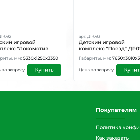
ДГ-092
арт. ДГ-093
ский игровой
Детский игровой
плекс "Локомотив"
комплекс "Поезд" ДГ-0
092
риты, мм:
5330x1250x3350
Габариты, мм:
7630x3010x
Купить
Купит
 по запросу
Цена по запросу
Покупателям
Политика конфи
Как заказать