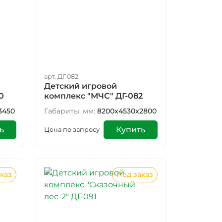
арт. ДГ-082
Детский игровой
0
комплекс "МЧС" ДГ-082
3450
Габариты, мм:
8200x4530x2800
ь
Купить
Цена по запросу
каз
Под заказ