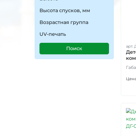
Высота спусков, мм
Возрастная группа
UV-печать
арт. 
Поиск
Дет
ком
гол
Габа
Цена