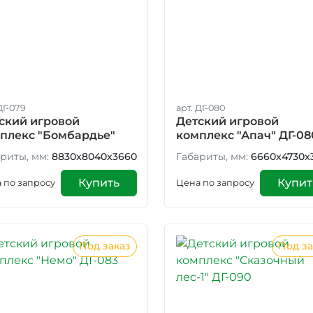
ДГ-079
арт. ДГ-080
ский игровой
Детский игровой
плекс "Бомбардье"
комплекс "Апач" ДГ-08
079
риты, мм:
8830x8040x3660
Габариты, мм:
6660x4730x
Купить
Купит
 по запросу
Цена по запросу
Под заказ
Под за