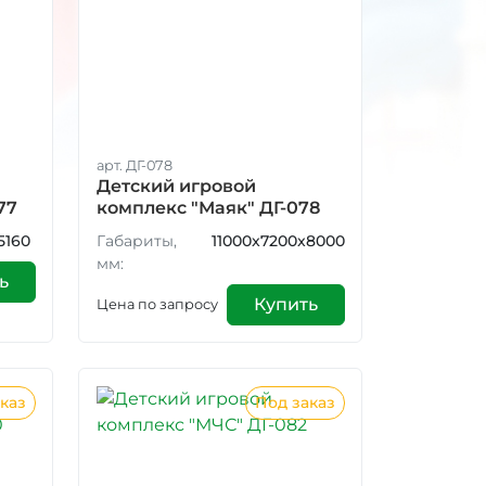
арт. ДГ-078
Детский игровой
77
комплекс "Маяк" ДГ-078
5160
Габариты,
11000x7200x8000
мм:
ь
Купить
Цена по запросу
каз
Под заказ