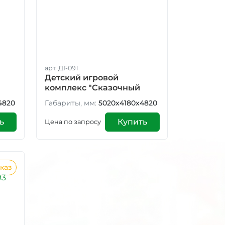
арт. ДГ-091
Детский игровой
комплекс "Сказочный
лес-2" ДГ-091
4820
Габариты, мм:
5020x4180x4820
ь
Купить
Цена по запросу
каз