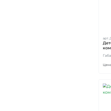
арт. 
Дет
ком
ДГ-
Габа
Цена