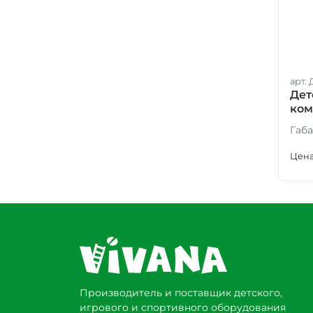
арт. 
Дет
ком
ДГ-
Габа
Цена
Производитель и поставщик детского,
игрового и спортивного оборудования