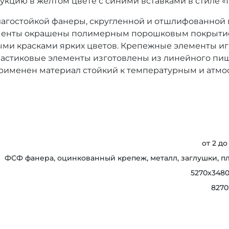
кцию в желтом цвете с синими вставками в стиле «
агостойкой фанеры, скругленной и отшлифованной 
ементы окрашены полимерным порошковым покрытие
и красками ярких цветов. Крепежные элементы иг
астиковые элементы изготовлены из линейного пищ
рименен материал стойкий к температурным и атм
от 2 до
ФСФ фанера, оцинкованный крепеж, металл, заглушки, п
5270x348
8270