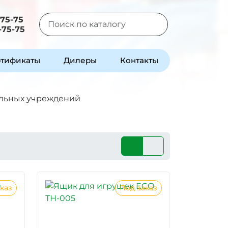
-75-75
-75-75
Type 2 or more characters for results.
тификаты
Дилеры
Контакты
ольных учреждений
каз
Под заказ