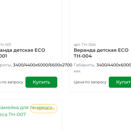
ТН-001
арт. ТН-004
анда детская ECO
Веранда детская ECO
001
ТН-004
риты,
3400/4400х6000/6600х2700
Габариты,
3400/4400х6000
мм:
Купить
Купит
 по запросу
Цена по запросу
Под заказ