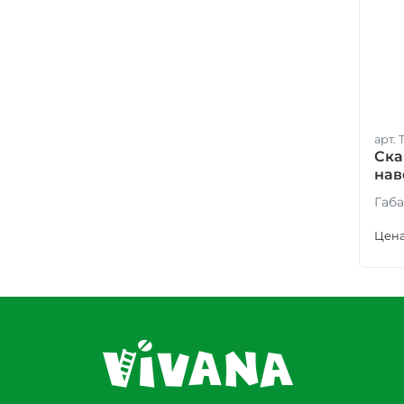
арт.
Ска
нав
Габа
Цена