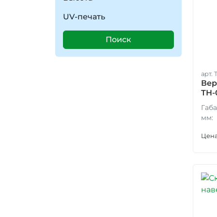
UV-печать
Поиск
арт. 
Вер
ТН-
Габа
мм:
Цена