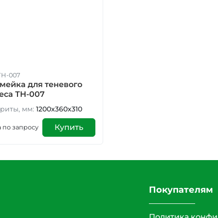
 ТН-007
мейка для теневого
еса ТН-007
риты, мм:
1200x360x310
Купить
 по запросу
Покупателям
Политика конфи