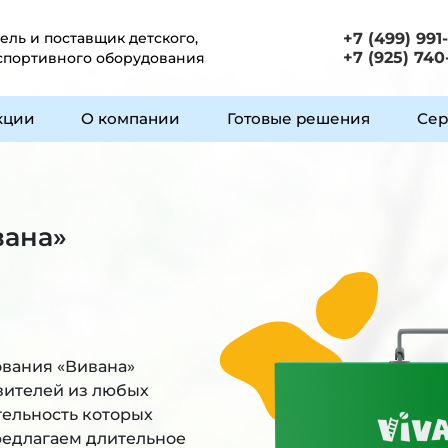
ль и поставщик детского,
+7 (499) 991
+7 (925) 740
 спортивного оборудования
кции
О компании
Готовые решения
Сер
вана»
ования «Вивана»
вителей из любых
тельность которых
Предлагаем длительное