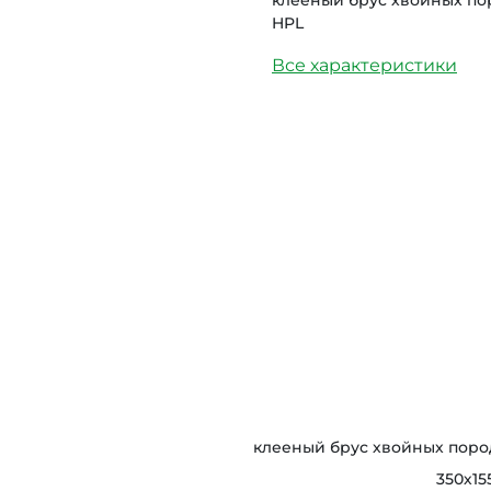
клееный брус хвойных по
HPL
Все характеристики
клееный брус хвойных поро
350х15