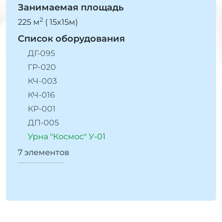
Занимаемая площадь
2
225 м
( 15x15м)
Список оборудования
ДГ-095
ГР-020
КЧ-003
КЧ-016
КР-001
ДП-005
Урна "Космоc" У-01
7 элементов