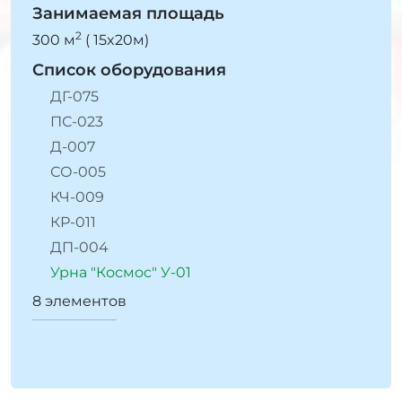
Занимаемая площадь
2
300 м
( 15x20м)
Список оборудования
ДГ-075
ПС-023
Д-007
СО-005
КЧ-009
КР-011
ДП-004
Урна "Космоc" У-01
8 элементов